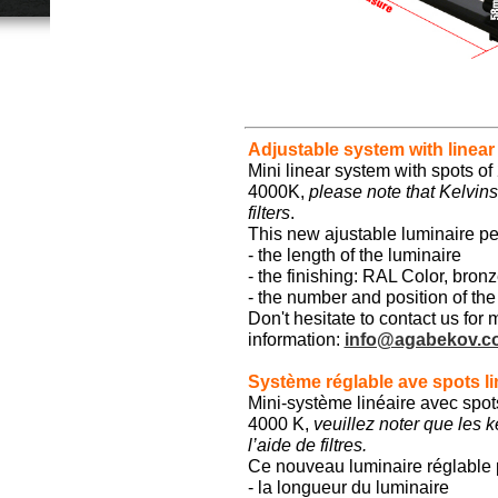
Adjustable system with linear
Mini linear system with spots o
4000K,
please note that Kelvin
filters
.
This new ajustable luminaire pe
- the length of the luminaire
- the finishing: RAL Color, bron
- the number and position of the
Don't hesitate to contact us for 
information:
info@agabekov.c
Système réglable ave spots li
Mini-système linéaire avec spo
4000 K,
veuillez noter que les k
l’aide de filtres.
Ce nouveau luminaire réglable p
- la longueur du luminaire