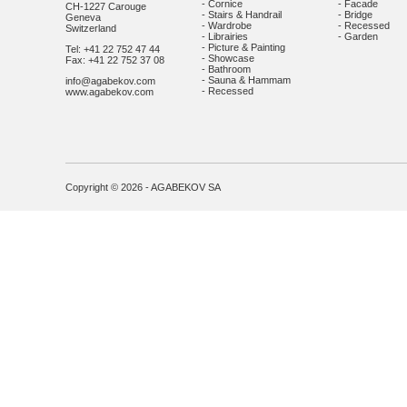
- Cornice
- Facade
CH-1227 Carouge
- Stairs & Handrail
- Bridge
Geneva
- Wardrobe
- Recessed
Switzerland
- Librairies
- Garden
- Picture & Painting
Tel: +41 22 752 47 44
- Showcase
Fax: +41 22 752 37 08
- Bathroom
- Sauna & Hammam
info@agabekov.com
- Recessed
www.agabekov.com
Copyright © 2026 - AGABEKOV SA